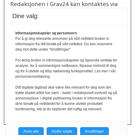
Redaksjonen i Grav24 kan kontaktes via
redaksjon@grav24.no
.
Dine valg:
Ved spørsmål om
Informasjonskapsler og personvern
annonser/stillingsannonser, kan du bruke
For å gi deg relevante annonser på vårt nettsted bruker vi
denne e-post adressen:
informasjon fra ditt besøk på vårt nettsted. Du kan reservere
annonse@grav24.no
deg mot dette under "Innstillinger".
For øvrig bruker vi informasjonskapsler og lignende verktøy for
Ved å følge linken under finner du vår
analyse, for å sammenligne nettlesere, tilpasse innhold til deg
og for å utvikle og tilby nødvendig funksjonalitet. Les mer i vår
personvernerklæring.
personvernerklæring.
Personvernerklæring
Ditt digitale fagblad skal være like relevant for deg som det
trykte bladet alltid har vært – bade i redaksjonelt innhold og på
Her finner du informasjon om cookies og
annonseplass. I digital publisering bruker vi informasjon fra
dine besøk på nettstedet for å kunne utvikle produktet
personvern.
kontinuerlig, slik at du opplever det nyttig og relevant.
Cookies
Avvis alle
Godta valgte
Innstillinger