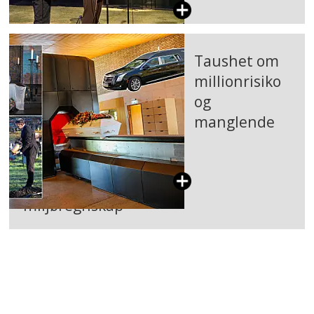
Taushet om
millionrisiko
og
manglende
miljøregnskap