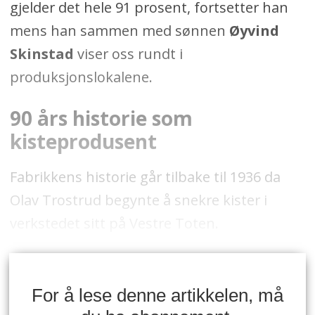
gjelder det hele 91 prosent, fortsetter han
mens han sammen med sønnen
Øyvind
Skinstad
viser oss rundt i
produksjonslokalene.
90 års historie som
kisteprodusent
Fabrikkens historie går tilbake til 1936 da
Olav Trostrud begynte å snekre kister i
verkstedet sitt på Vestre Toten.
For å lese denne artikkelen, må