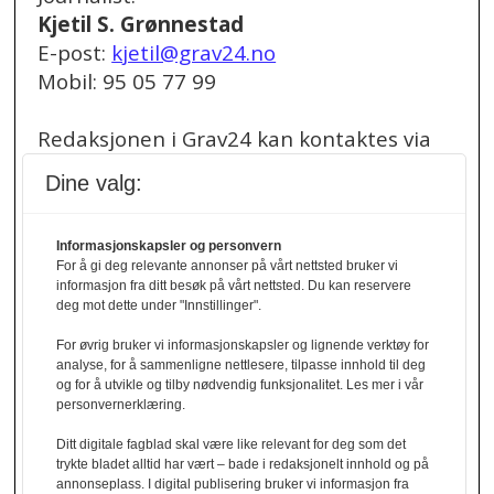
Kjetil S. Grønnestad
E-post:
kjetil@grav24.no
Mobil: 95 05 77 99
Redaksjonen i Grav24 kan kontaktes via
redaksjon@grav24.no
.
Dine valg:
Ved spørsmål om
Informasjonskapsler og personvern
annonser/stillingsannonser, kan du bruke
For å gi deg relevante annonser på vårt nettsted bruker vi
denne e-post adressen:
informasjon fra ditt besøk på vårt nettsted. Du kan reservere
annonse@grav24.no
deg mot dette under "Innstillinger".
For øvrig bruker vi informasjonskapsler og lignende verktøy for
Ved å følge linken under finner du vår
analyse, for å sammenligne nettlesere, tilpasse innhold til deg
og for å utvikle og tilby nødvendig funksjonalitet. Les mer i vår
personvernerklæring.
personvernerklæring.
Personvernerklæring
Ditt digitale fagblad skal være like relevant for deg som det
trykte bladet alltid har vært – bade i redaksjonelt innhold og på
Her finner du informasjon om cookies og
annonseplass. I digital publisering bruker vi informasjon fra