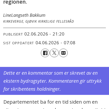
regionen.
Line
Langseth Bakkum
KIRKEVERGE, GJØVIK KIRKELIGE FELLESRÅD
02.06.2026 - 21:20
PUBLISERT
04.06.2026 - 07:08
SIST OPPDATERT
Dette er en kommentar som er skrevet av en
ekstern bydragsyter. Kommentaren gir uttrykk
for skribentens holdninger.
Departementet ba for en tid siden om en