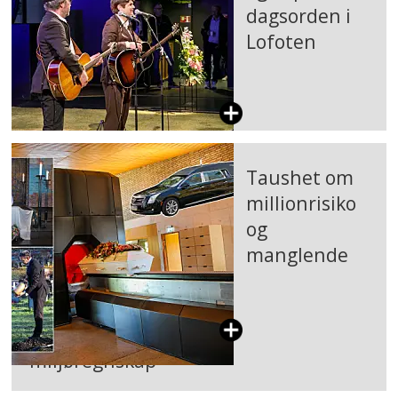
dagsorden i
Lofoten
Taushet om
millionrisiko
og
manglende
miljøregnskap