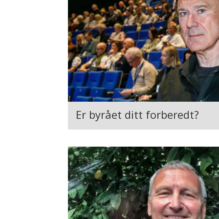
Er byrået ditt forberedt?