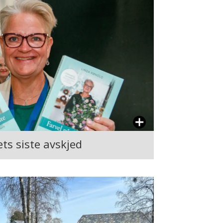
ts siste avskjed