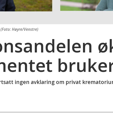
(Foto: Høyre/Venstre)
nsandelen øk
entet bruker 
fortsatt ingen avklaring om privat krematoriu