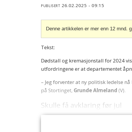
26.02.2025 - 09:15
PUBLISERT
Denne artikkelen er mer enn 12 mnd. 
Tekst:
Dødstall og kremasjonstall for 2024 v
utfordringene er at departementet åpne
– Jeg forventer at ny politisk ledelse 
på Stortinget,
Grunde Almeland
(V).
Skulle få avklaring før jul