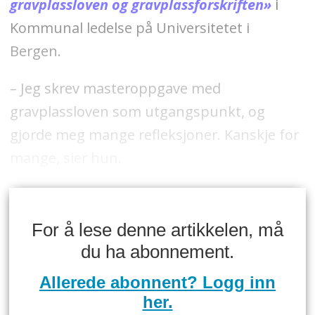
gravplassloven og gravplassforskriften»
i
Kommunal ledelse på Universitetet i
Bergen.
– Jeg skrev masteroppgave med
gravplassloven som utgangspunkt, og
gjorde meg mange refleksjoner. Kanskje for
mange, sier hun.
For å lese denne artikkelen, må
du ha abonnement.
Allerede abonnent? Logg inn
her.