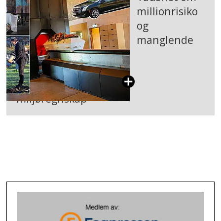
millionrisiko
og
manglende
miljøregnskap