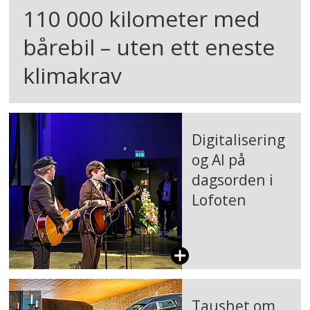
110 000 kilometer med
bårebil – uten ett eneste
klimakrav
Digitalisering
og AI på
dagsorden i
Lofoten
Taushet om