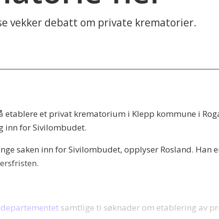
se vekker debatt om private krematorier.
 å etablere et privat krematorium i Klepp kommune i Rog
 inn for Sivilombudet.
inge saken inn for Sivilombudet, opplyser Rosland. Han e
ersfristen.
iedepartementet
samtlige ti søknader om etablering av pr