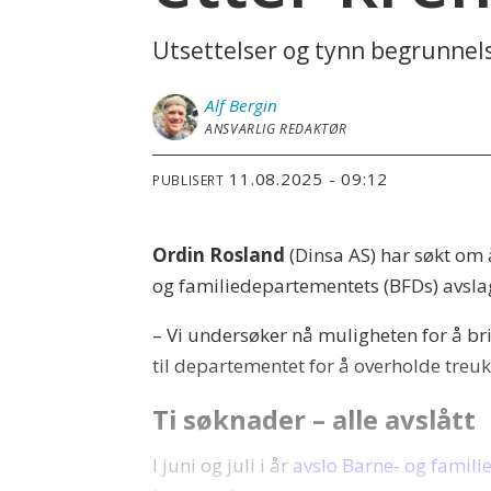
Utsettelser og tynn begrunnel
Alf
Bergin
ANSVARLIG REDAKTØR
11.08.2025 - 09:12
PUBLISERT
Ordin Rosland
(Dinsa AS) har søkt om
og familiedepartementets (BFDs) avslag
– Vi undersøker nå muligheten for å br
til departementet for å overholde treuk
Ti søknader – alle avslått
I juni og juli i år
avslo Barne- og famil