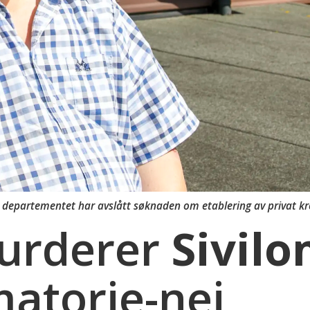
t departementet har avslått søknaden om etablering av privat k
vurderer
Sivil
matorie-nei