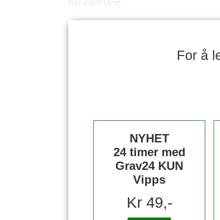
har vært lang:
For å 
NYHET
24 timer med
Grav24 KUN
Vipps
Kr 49,-