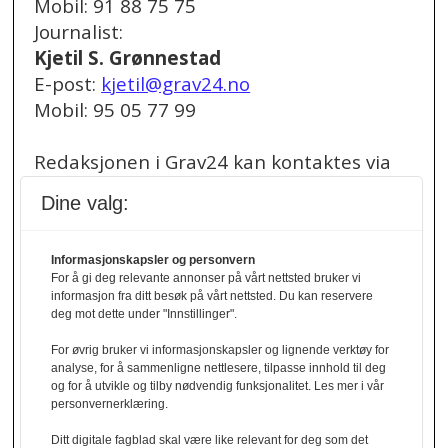
Mobil: 91 88 75 75
Journalist:
Kjetil S. Grønnestad
E-post:
kjetil@grav24.no
Mobil: 95 05 77 99
Redaksjonen i Grav24 kan kontaktes via
redaksjon@grav24.no
.
Dine valg:
Ved spørsmål om
annonser/stillingsannonser, kan du bruke
Informasjonskapsler og personvern
For å gi deg relevante annonser på vårt nettsted bruker vi
denne e-post adressen:
informasjon fra ditt besøk på vårt nettsted. Du kan reservere
annonse@grav24.no
deg mot dette under "Innstillinger".
For øvrig bruker vi informasjonskapsler og lignende verktøy for
Ved å følge linken under finner du vår
analyse, for å sammenligne nettlesere, tilpasse innhold til deg
og for å utvikle og tilby nødvendig funksjonalitet. Les mer i vår
personvernerklæring.
personvernerklæring.
Personvernerklæring
Ditt digitale fagblad skal være like relevant for deg som det