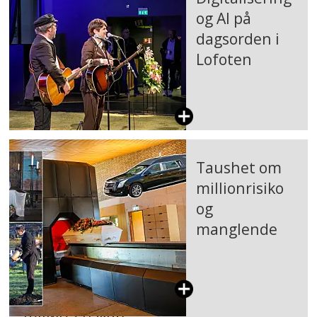
og AI på
dagsorden i
Lofoten
Taushet om
millionrisiko
og
manglende
miljøregnskap