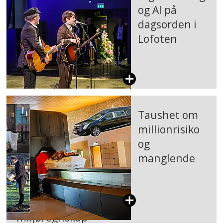
og AI på
dagsorden i
Lofoten
Taushet om
millionrisiko
og
manglende
miljøregnskap