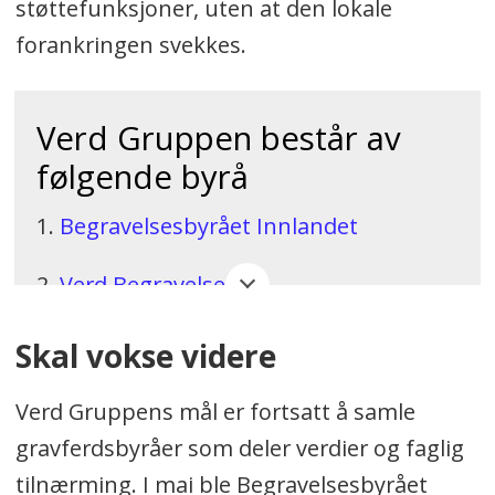
støttefunksjoner, uten at den lokale
forankringen svekkes.
Verd Gruppen består av
følgende byrå
1.
Begravelsesbyrået Innlandet
2.
Verd Begravelse
3.
Koba Christensen Begravelsesbyrå
Skal vokse videre
4.
Berg Begravelsesbyrå
Verd Gruppens mål er fortsatt å samle
gravferdsbyråer som deler verdier og faglig
5.
Buskerud Begravelsesbyrå
tilnærming. I mai ble Begravelsesbyrået