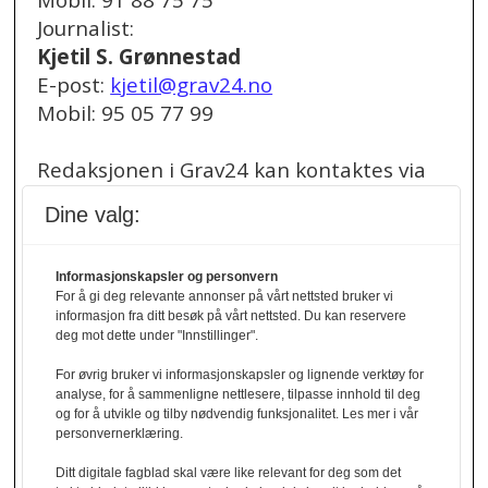
Mobil: 91 88 75 75
Journalist:
Kjetil S. Grønnestad
E-post:
kjetil@grav24.no
Mobil: 95 05 77 99
Redaksjonen i Grav24 kan kontaktes via
redaksjon@grav24.no
.
Dine valg:
Ved spørsmål om
Informasjonskapsler og personvern
annonser/stillingsannonser, kan du bruke
For å gi deg relevante annonser på vårt nettsted bruker vi
denne e-post adressen:
informasjon fra ditt besøk på vårt nettsted. Du kan reservere
annonse@grav24.no
deg mot dette under "Innstillinger".
For øvrig bruker vi informasjonskapsler og lignende verktøy for
Ved å følge linken under finner du vår
analyse, for å sammenligne nettlesere, tilpasse innhold til deg
og for å utvikle og tilby nødvendig funksjonalitet. Les mer i vår
personvernerklæring.
personvernerklæring.
Personvernerklæring
Ditt digitale fagblad skal være like relevant for deg som det