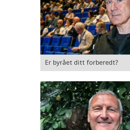
Er byrået ditt forberedt?