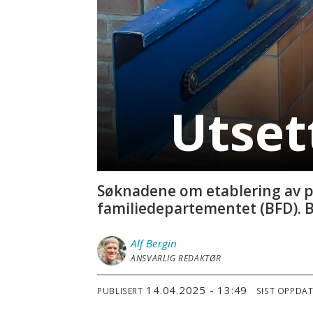
Utset
Søknadene om etablering av pr
familiedepartementet (BFD). B
Alf
Bergin
ANSVARLIG REDAKTØR
14.04.2025 - 13:49
PUBLISERT
SIST OPPDA