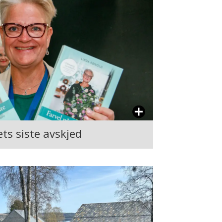
ts siste avskjed