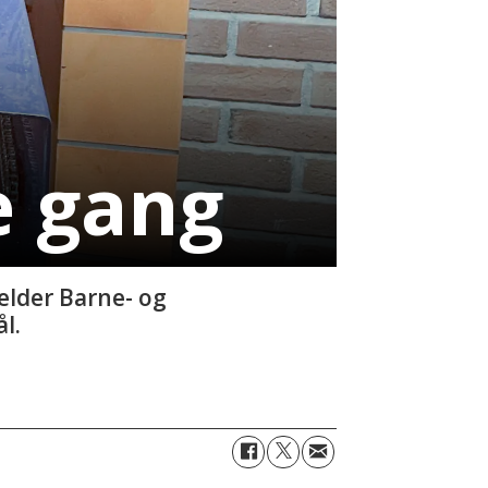
e gang
elder Barne- og
l.