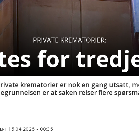
PRIVATE KREMATORIER:
tes for tredj
ivate krematorier er nok en gang utsatt, m
egrunnelsen er at saken reiser flere spørsmå
15.04.2025 - 08:35
TERT