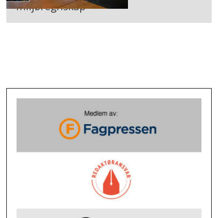
miljøregnskap