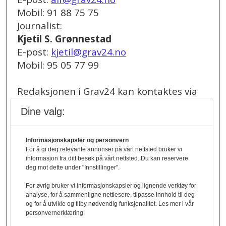
Mobil: 91 88 75 75
Journalist:
Kjetil S. Grønnestad
E-post:
kjetil@grav24.no
Mobil: 95 05 77 99
Redaksjonen i Grav24 kan kontaktes via
redaksjon@grav24.no
.
Dine valg:
Ved spørsmål om
Informasjonskapsler og personvern
annonser/stillingsannonser, kan du bruke
For å gi deg relevante annonser på vårt nettsted bruker vi
denne e-post adressen:
informasjon fra ditt besøk på vårt nettsted. Du kan reservere
annonse@grav24.no
deg mot dette under "Innstillinger".
For øvrig bruker vi informasjonskapsler og lignende verktøy for
Ved å følge linken under finner du vår
analyse, for å sammenligne nettlesere, tilpasse innhold til deg
og for å utvikle og tilby nødvendig funksjonalitet. Les mer i vår
personvernerklæring.
personvernerklæring.
Personvernerklæring