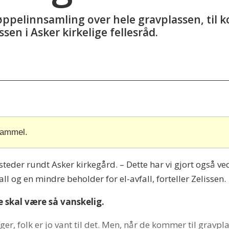
søppelinnsamling over hele gravplassen, til k
ssen i Asker kirkelige fellesråd.
gammel.
 steder rundt Asker kirkegård. – Dette har vi gjort også
ll og en mindre beholder for el-avfall, forteller Zelissen.
e skal være så vanskelig.
er, folk er jo vant til det. Men, når de kommer til gravpla