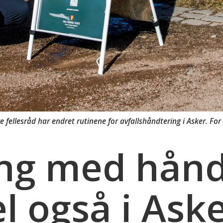
ge fellesråd har endret rutinene for avfallshåndtering i Asker. For
ing med hånd
l også i Ask