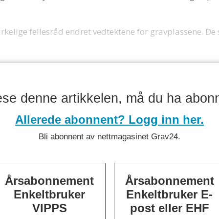
kelige fellesråd endret vedtektene for gravplassene. De se
lese denne artikkelen, må du ha abon
Allerede abonnent? Logg inn her.
Bli abonnent av nettmagasinet Grav24.
Årsabonnement
Årsabonnement
Enkeltbruker
Enkeltbruker E-
VIPPS
post eller EHF