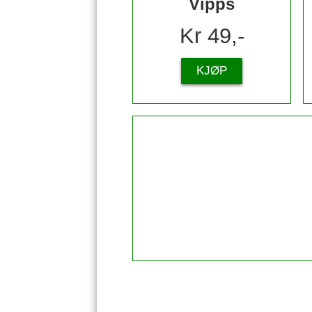
Vipps
Kr 49,-
KJØP