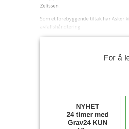
Zelissen.
Som et forebyggende tiltak har Asker kir
avfallshåndtering.
For å 
NYHET
24 timer med
Grav24 KUN