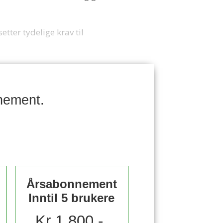
tter tydelige krav til
nement.
Årsabonnement
Inntil 5 brukere
Kr 1 800,-,