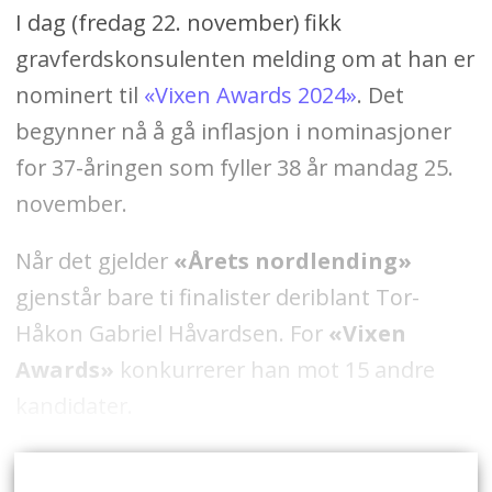
I dag (fredag 22. november) fikk
gravferdskonsulenten melding om at han er
nominert til
«Vixen Awards 2024»
. Det
begynner nå å gå inflasjon i nominasjoner
for 37-åringen som fyller 38 år mandag 25.
november.
Når det gjelder
«Årets nordlending»
gjenstår bare ti finalister deriblant Tor-
Håkon Gabriel Håvardsen. For
«Vixen
Awards»
konkurrerer han mot 15 andre
kandidater.