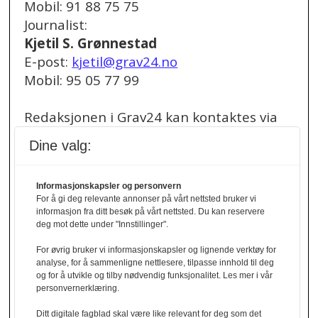
Mobil: 91 88 75 75
Journalist:
Kjetil S. Grønnestad
E-post:
kjetil@grav24.no
Mobil: 95 05 77 99
Redaksjonen i Grav24 kan kontaktes via
redaksjon@grav24.no
.
Dine valg:
Ved spørsmål om
Informasjonskapsler og personvern
annonser/stillingsannonser, kan du bruke
For å gi deg relevante annonser på vårt nettsted bruker vi
denne e-post adressen:
informasjon fra ditt besøk på vårt nettsted. Du kan reservere
annonse@grav24.no
deg mot dette under "Innstillinger".
For øvrig bruker vi informasjonskapsler og lignende verktøy for
Ved å følge linken under finner du vår
analyse, for å sammenligne nettlesere, tilpasse innhold til deg
og for å utvikle og tilby nødvendig funksjonalitet. Les mer i vår
personvernerklæring.
personvernerklæring.
Personvernerklæring
Ditt digitale fagblad skal være like relevant for deg som det