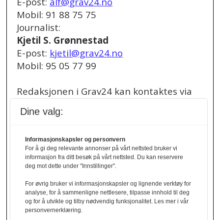
E-post:
alf@grav24.no
Mobil: 91 88 75 75
Journalist:
Kjetil S. Grønnestad
E-post:
kjetil@grav24.no
Mobil: 95 05 77 99
Redaksjonen i Grav24 kan kontaktes via
redaksjon@grav24.no
.
Dine valg:
Ved spørsmål om
Informasjonskapsler og personvern
annonser/stillingsannonser, kan du bruke
For å gi deg relevante annonser på vårt nettsted bruker vi
denne e-post adressen:
informasjon fra ditt besøk på vårt nettsted. Du kan reservere
annonse@grav24.no
deg mot dette under "Innstillinger".
For øvrig bruker vi informasjonskapsler og lignende verktøy for
Ved å følge linken under finner du vår
analyse, for å sammenligne nettlesere, tilpasse innhold til deg
og for å utvikle og tilby nødvendig funksjonalitet. Les mer i vår
personvernerklæring.
personvernerklæring.
Personvernerklæring