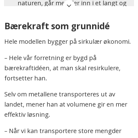
naturen, går metaller inn i et langt og
stadig mer komplekst kretsløp. Jern,
titan og andre materialer utvinnes,
Bærekraft som grunnidé
raffineres og formes til produkter
Hele modellen bygger på sirkulær økonomi.
som i mange tilfeller får en medisinsk
funksjon – som implantater og
– Hele vår forretning er bygd på
proteser i menneskekroppen.
bærekraftidéen, at man skal resirkulere,
Etter et liv i bruk følger de individet
fortsetter han.
helt frem til kremasjon, der de skiller
Selv om metallene transporteres ut av
lag med det organiske materialet som
landet, mener han at volumene gir en mer
forsvinner i prosessen. Metallene blir
effektiv løsning.
igjen, sorteres ut og samles inn, før
de sendes til spesialiserte anlegg for
– Når vi kan transportere store mengder