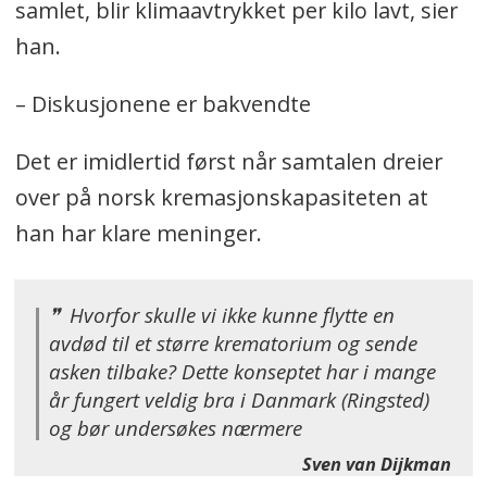
rensing og videreforedling.
samlet, blir klimaavtrykket per kilo lavt, sier
han.
Derfra går de tilbake til industrien
som råvarer på nytt – klare til å inngå
– Diskusjonene er bakvendte
i alt fra medisinsk utstyr til
høyteknologiske produkter. Slik blir
Det er imidlertid først når samtalen dreier
de en del av et sirkulært system, der
over på norsk kremasjonskapasiteten at
materialer som en gang ble hentet ut
han har klare meninger.
av naturen, føres tilbake i
kontinuerlig bruk.
Hvorfor skulle vi ikke kunne flytte en
avdød til et større krematorium og sende
asken tilbake? Dette konseptet har i mange
år fungert veldig bra i Danmark (Ringsted)
og bør undersøkes nærmere
Sven van Dijkman