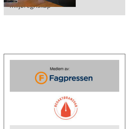
miljøregnskap