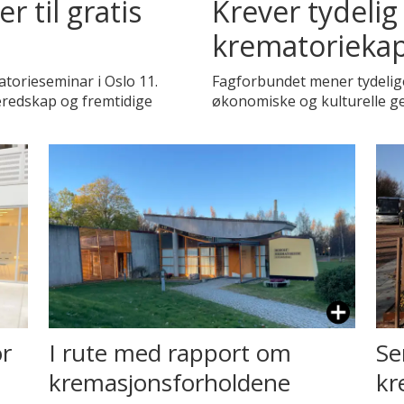
r til gratis
Krever tydelig
krematoriekap
atorieseminar i Oslo 11.
Fagforbundet mener tydelige
eredskap og fremtidige
økonomiske og kulturelle ge
or
I rute med rapport om
Se
kremasjonsforholdene
kr