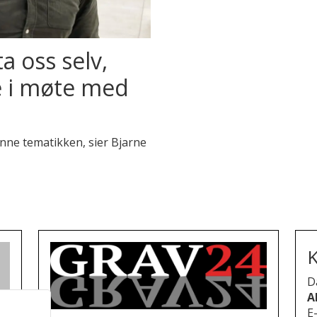
a oss selv,
te i møte med
nne tematikken, sier Bjarne
K
D
A
E