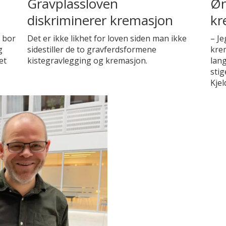
Gravplassloven
Øn
diskriminerer kremasjon
kr
n bor
Det er ikke likhet for loven siden man ikke
– Je
g
sidestiller de to gravferdsformene
kre
et
kistegravlegging og kremasjon.
lang
stig
Kjel