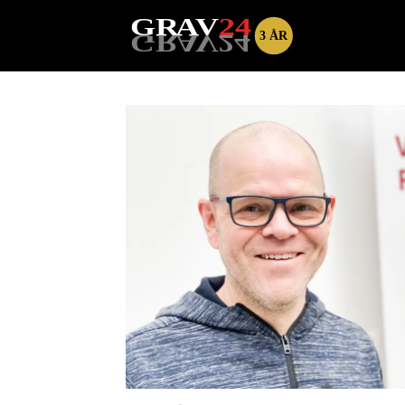
Tag:
bjarne
kjeldsen