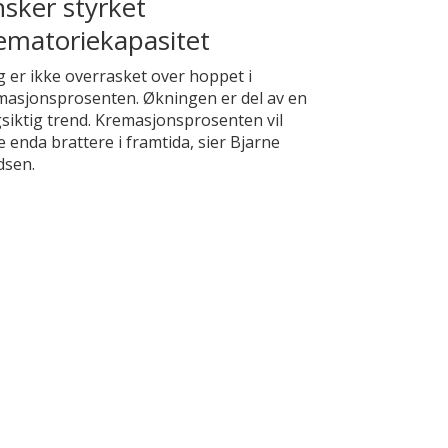
sker styrket
ematoriekapasitet
g er ikke overrasket over hoppet i
masjonsprosenten. Økningen er del av en
siktig trend. Kremasjonsprosenten vil
e enda brattere i framtida, sier Bjarne
dsen.