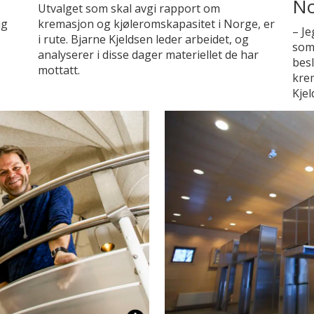
No
Utvalget som skal avgi rapport om
ig
kremasjon og kjøleromskapasitet i Norge, er
– Je
i rute. Bjarne Kjeldsen leder arbeidet, og
som 
analyserer i disse dager materiellet de har
besl
mottatt.
krem
Kjel