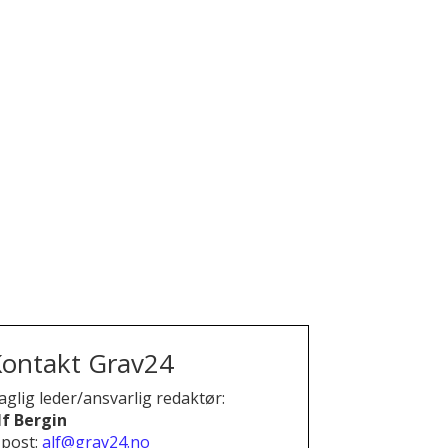
ontakt Grav24
aglig leder/ansvarlig redaktør:
lf Bergin
-post:
alf@grav24.no