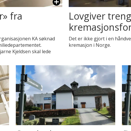
r» fra
Lovgiver treng
kremasjonsfo
rganisasjonen KA søknad
Det er ikke gjort i en håndve
iliedepartementet.
kremasjon i Norge.
arne Kjeldsen skal lede