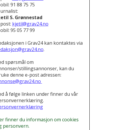
obil: 91 88 75 75
urnalist:
jetil S. Grønnestad
-post:
kjetil@grav24.no
obil: 95 05 77 99
edaksjonen i Grav24 kan kontaktes via
edaksjon@grav24.no
.
ed spørsmål om
nnonser/stillingsannonser, kan du
ruke denne e-post adressen:
nnonse@grav24.no
ed å følge linken under finner du vår
ersonvernerklæring.
ersonvernerklæring
er finner du informasjon om cookies
g personvern.