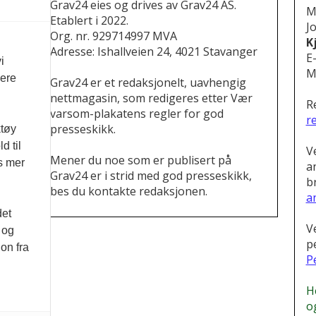
Grav24 eies og drives av Grav24 AS.
M
Etablert i 2022.
Jo
Org. nr. 929714997 MVA
K
Adresse: Ishallveien 24, 4021 Stavanger
E
i
M
vere
Grav24 er et redaksjonelt, uavhengig
nettmagasin, som redigeres etter Vær
R
varsom-plakatens regler for god
r
presseskikk.
ktøy
d til
V
Mener du noe som er publisert på
es mer
a
Grav24 er i strid med god presseskikk,
b
bes du kontakte redaksjonen.
a
.
det
V
 og
p
on fra
P
H
o