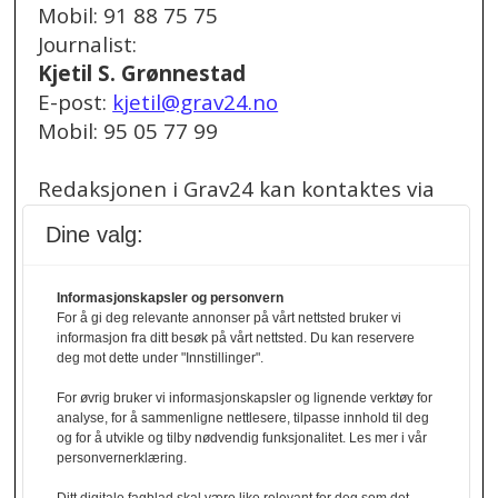
Mobil: 91 88 75 75
Journalist:
Kjetil S. Grønnestad
E-post:
kjetil@grav24.no
Mobil: 95 05 77 99
Redaksjonen i Grav24 kan kontaktes via
redaksjon@grav24.no
.
Dine valg:
Ved spørsmål om
Informasjonskapsler og personvern
annonser/stillingsannonser, kan du bruke
For å gi deg relevante annonser på vårt nettsted bruker vi
denne e-post adressen:
informasjon fra ditt besøk på vårt nettsted. Du kan reservere
annonse@grav24.no
deg mot dette under "Innstillinger".
For øvrig bruker vi informasjonskapsler og lignende verktøy for
Ved å følge linken under finner du vår
analyse, for å sammenligne nettlesere, tilpasse innhold til deg
og for å utvikle og tilby nødvendig funksjonalitet. Les mer i vår
personvernerklæring.
personvernerklæring.
Personvernerklæring