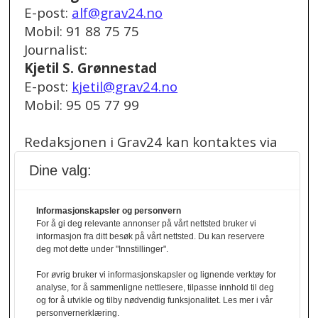
E-post:
alf@grav24.no
Mobil: 91 88 75 75
Journalist:
Kjetil S. Grønnestad
E-post:
kjetil@grav24.no
Mobil: 95 05 77 99
Redaksjonen i Grav24 kan kontaktes via
redaksjon@grav24.no
.
Dine valg:
Ved spørsmål om
Informasjonskapsler og personvern
annonser/stillingsannonser, kan du bruke
For å gi deg relevante annonser på vårt nettsted bruker vi
denne e-post adressen:
informasjon fra ditt besøk på vårt nettsted. Du kan reservere
annonse@grav24.no
deg mot dette under "Innstillinger".
For øvrig bruker vi informasjonskapsler og lignende verktøy for
Ved å følge linken under finner du vår
analyse, for å sammenligne nettlesere, tilpasse innhold til deg
og for å utvikle og tilby nødvendig funksjonalitet. Les mer i vår
personvernerklæring.
personvernerklæring.