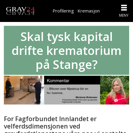
Profilering
Kremasjon
Skal tysk kapital
drifte krematorium
på Stange?
For Fagforbundet Innlandet er
velferdsdimensjonen ved