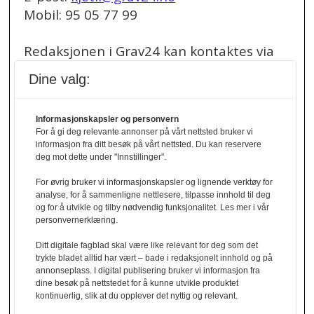
Mobil: 95 05 77 99
Redaksjonen i Grav24 kan kontaktes via
redaksjon@grav24.no
.
Dine valg:
Ved spørsmål om
Informasjonskapsler og personvern
annonser/stillingsannonser, kan du bruke
For å gi deg relevante annonser på vårt nettsted bruker vi
denne e-post adressen:
informasjon fra ditt besøk på vårt nettsted. Du kan reservere
annonse@grav24.no
deg mot dette under "Innstillinger".
For øvrig bruker vi informasjonskapsler og lignende verktøy for
Ved å følge linken under finner du vår
analyse, for å sammenligne nettlesere, tilpasse innhold til deg
og for å utvikle og tilby nødvendig funksjonalitet. Les mer i vår
personvernerklæring.
personvernerklæring.
Personvernerklæring
Ditt digitale fagblad skal være like relevant for deg som det
trykte bladet alltid har vært – bade i redaksjonelt innhold og på
Her finner du informasjon om cookies og
annonseplass. I digital publisering bruker vi informasjon fra
dine besøk på nettstedet for å kunne utvikle produktet
personvern.
kontinuerlig, slik at du opplever det nyttig og relevant.
Cookies