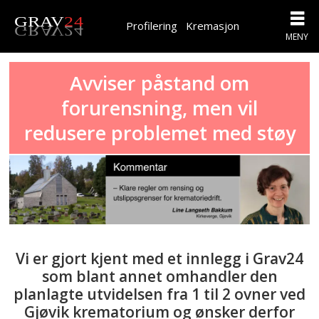
Profilering
Kremasjon
Avviser påstand om
forurensning, men vil
redusere problemet med støy
Vi er gjort kjent med et innlegg i Grav24
som blant annet omhandler den
planlagte utvidelsen fra 1 til 2 ovner ved
Gjøvik krematorium og ønsker derfor