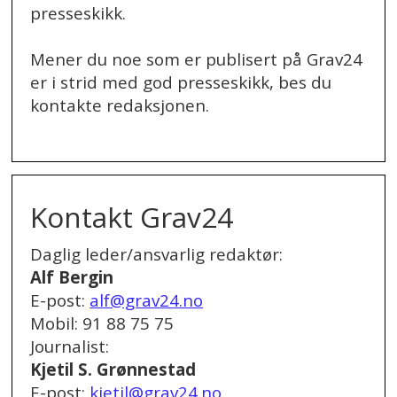
presseskikk.
Mener du noe som er publisert på Grav24
er i strid med god presseskikk, bes du
kontakte redaksjonen.
.
Kontakt Grav24
Daglig leder/ansvarlig redaktør:
Alf Bergin
E-post:
alf@grav24.no
Mobil: 91 88 75 75
Journalist:
Kjetil S. Grønnestad
E-post:
kjetil@grav24.no