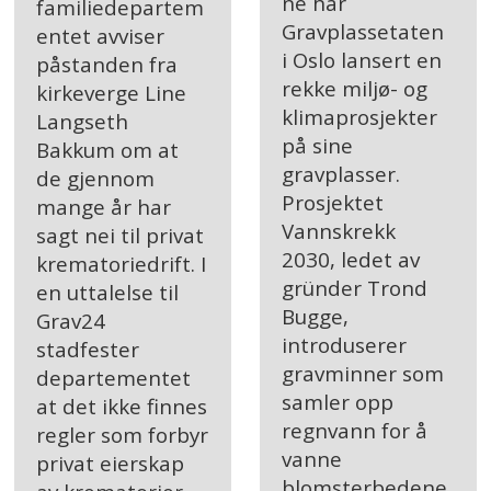
ne har
familiedepartem
Gravplassetaten
entet avviser
i Oslo lansert en
påstanden fra
rekke miljø- og
kirkeverge Line
klimaprosjekter
Langseth
på sine
Bakkum om at
gravplasser.
de gjennom
Prosjektet
mange år har
Vannskrekk
sagt nei til privat
2030, ledet av
krematoriedrift. I
gründer Trond
en uttalelse til
Bugge,
Grav24
introduserer
stadfester
gravminner som
departementet
samler opp
at det ikke finnes
regnvann for å
regler som forbyr
vanne
privat eierskap
blomsterbedene.