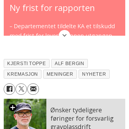
Ny frist for rapporten
– Departementet tildelte KA et tilskudd
med frist for levering innen utgangen
av juni, sier Barne- og familieminister,
Kjersti Toppe til Grav24.
KJERSTI TOPPE
ALF BERGIN
– Vi mottok en velbegrunnet søknad om
KREMASJON
MENINGER
NYHETER
utsatt leveringsfrist som vi har
innvilget, fortsetter hun.
– Vi møteser KAs rapport innen 1.
Ønsker tydeligere
september. Det er viktig for vårt videre
føringer for forsvarlig
arbeid med rapporten og krematorie-
gravplassdrift