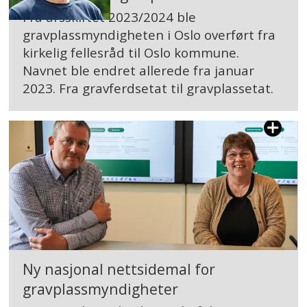
spørsmålene at KA rekker å
Fra årsskiftet 2023/2024 ble
gjennomføre planlagt kvalitetssikring av
gravplassmyndigheten i Oslo overført fra
kirkelig fellesråd til Oslo kommune.
rapporten sin, avslutter Kjersti Toppe.
Navnet ble endret allerede fra januar
2023. Fra gravferdsetat til gravplassetat.
Ny nasjonal nettsidemal for
gravplassmyndigheter