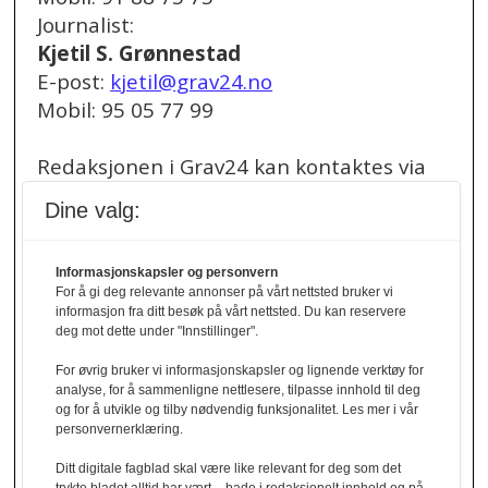
Journalist:
Kjetil S. Grønnestad
E-post:
kjetil@grav24.no
Mobil: 95 05 77 99
Redaksjonen i Grav24 kan kontaktes via
redaksjon@grav24.no
.
Dine valg:
Ved spørsmål om
Informasjonskapsler og personvern
annonser/stillingsannonser, kan du bruke
For å gi deg relevante annonser på vårt nettsted bruker vi
denne e-post adressen:
informasjon fra ditt besøk på vårt nettsted. Du kan reservere
annonse@grav24.no
deg mot dette under "Innstillinger".
For øvrig bruker vi informasjonskapsler og lignende verktøy for
Ved å følge linken under finner du vår
analyse, for å sammenligne nettlesere, tilpasse innhold til deg
og for å utvikle og tilby nødvendig funksjonalitet. Les mer i vår
personvernerklæring.
personvernerklæring.
Personvernerklæring
Ditt digitale fagblad skal være like relevant for deg som det