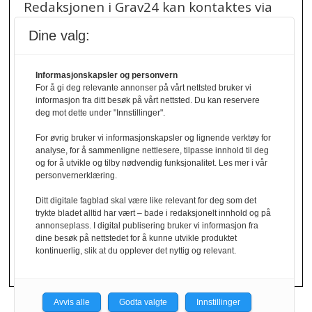
Redaksjonen i Grav24 kan kontaktes via
redaksjon@grav24.no
.
Dine valg:
Ved spørsmål om
Informasjonskapsler og personvern
annonser/stillingsannonser, kan du bruke
For å gi deg relevante annonser på vårt nettsted bruker vi
denne e-post adressen:
informasjon fra ditt besøk på vårt nettsted. Du kan reservere
annonse@grav24.no
deg mot dette under "Innstillinger".
For øvrig bruker vi informasjonskapsler og lignende verktøy for
Ved å følge linken under finner du vår
analyse, for å sammenligne nettlesere, tilpasse innhold til deg
og for å utvikle og tilby nødvendig funksjonalitet. Les mer i vår
personvernerklæring.
personvernerklæring.
Personvernerklæring
Ditt digitale fagblad skal være like relevant for deg som det
trykte bladet alltid har vært – bade i redaksjonelt innhold og på
Her finner du informasjon om cookies og
annonseplass. I digital publisering bruker vi informasjon fra
dine besøk på nettstedet for å kunne utvikle produktet
personvern.
kontinuerlig, slik at du opplever det nyttig og relevant.
Cookies
Avvis alle
Godta valgte
Innstillinger