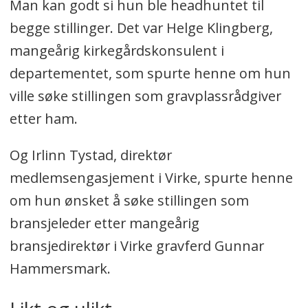
Man kan godt si hun ble headhuntet til
________________________________________
begge stillinger. Det var Helge Klingberg,
Oppsummeringen er generert av Labrador
mangeårig kirkegårdskonsulent i
AI, men kvalitetssikret av Grav24 sin
departementet, som spurte henne om hun
redaksjon.
ville søke stillingen som gravplassrådgiver
etter ham.
Og Irlinn Tystad, direktør
medlemsengasjement i Virke, spurte henne
om hun ønsket å søke stillingen som
bransjeleder etter mangeårig
bransjedirektør i Virke gravferd Gunnar
Hammersmark.