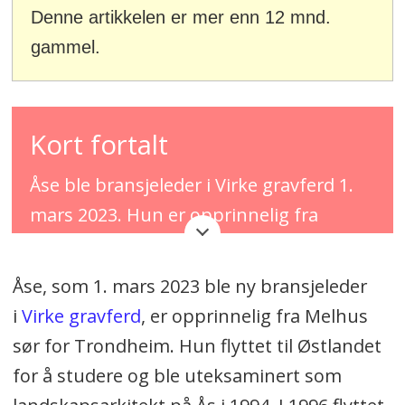
Denne artikkelen er mer enn 12 mnd.
gammel.
Kort fortalt
Åse ble bransjeleder i Virke gravferd 1.
mars 2023. Hun er opprinnelig fra
Melhus sør for Trondheim, men bor nå i
Drammen.
Åse, som 1. mars 2023 ble ny bransjeleder
i
Virke gravferd
, er opprinnelig fra Melhus
Hun har en utdanning som
sør for Trondheim. Hun flyttet til Østlandet
landskapsarkitekt fra Ås, og har tidligere
for å studere og ble uteksaminert som
jobbet i Statens vegvesen, flere