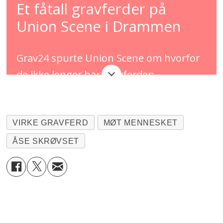
Et fåtall gravferder på
Union Scene i Drammen
Grav24 spurte Union Scene om hvorfor
de ikke lenger har gravferder:
Louise Winness Prestgard (bilde), daglig
leder i Drammen Scener, som inkluderer
VIRKE GRAVFERD
MØT MENNESKET
Union Scene, bekrefter at det mellom
ÅSE SKRØVSET
2010 og 2020 kun ble arrangert et fåtall
gravferder hos dem, og at dette per i
dag ikke lenger er en mulighet.
– Vi drifter på bakgrunn av de til enhver