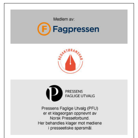
tid gjeldende politiske føringer fra vår
eier Drammen kommune. Vi kommer
ikke til å være tilgjengelige for
gravferder med mindre vår eier ber oss
om det. Gjennomføring av gravferder
krever spesiell kompetanse, og
selskapet besitter ikke denne
kompetansen, sier hun.
En begrunnelse for avslag på gravferder
er at kulturhuset brukes av mange
leietakere på dagtid, blant annet
kulturskole, galleri, teater med