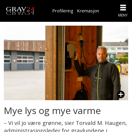
Profilering
Kremasjon
Tag:
solenergi
Mye lys og mye varme
– Vi vil jo være grønne, sier Torvald M. Haugen,
administrasjonsleder for gravlundene i