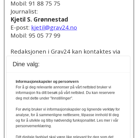
Mobil: 91 88 75 75
Journalist:
Kjetil S. Grønnestad
E-post:
kjetil@grav24.no
Mobil: 95 05 77 99
Redaksjonen i Grav24 kan kontaktes via
redaksjon@grav24.no
.
Dine valg:
Ved spørsmål om
Informasjonskapsler og personvern
annonser/stillingsannonser, kan du bruke
For å gi deg relevante annonser på vårt nettsted bruker vi
denne e-post adressen:
informasjon fra ditt besøk på vårt nettsted. Du kan reservere
annonse@grav24.no
deg mot dette under "Innstillinger".
For øvrig bruker vi informasjonskapsler og lignende verktøy for
Ved å følge linken under finner du vår
analyse, for å sammenligne nettlesere, tilpasse innhold til deg
og for å utvikle og tilby nødvendig funksjonalitet. Les mer i vår
personvernerklæring.
personvernerklæring.
Personvernerklæring
Ditt digitale fagblad skal være like relevant for deg som det