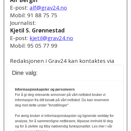
Alf Bergin
E-post:
alf@grav24.no
Mobil: 91 88 75 75
Journalist:
Kjetil S. Grønnestad
E-post:
kjetil@grav24.no
Mobil: 95 05 77 99
Redaksjonen i Grav24 kan kontaktes via
redaksjon@grav24.no
.
Dine valg:
Ved spørsmål om
Informasjonskapsler og personvern
annonser/stillingsannonser, kan du bruke
For å gi deg relevante annonser på vårt nettsted bruker vi
denne e-post adressen:
informasjon fra ditt besøk på vårt nettsted. Du kan reservere
annonse@grav24.no
deg mot dette under "Innstillinger".
For øvrig bruker vi informasjonskapsler og lignende verktøy for
Ved å følge linken under finner du vår
analyse, for å sammenligne nettlesere, tilpasse innhold til deg
og for å utvikle og tilby nødvendig funksjonalitet. Les mer i vår
personvernerklæring.