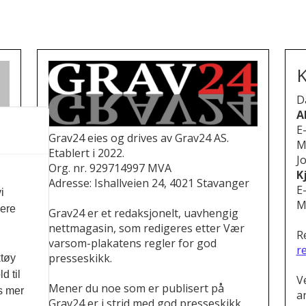
K
D
A
E
Grav24 eies og drives av Grav24 AS.
M
Etablert i 2022.
Jo
Org. nr. 929714997 MVA
K
Adresse: Ishallveien 24, 4021 Stavanger
E
i
M
vere
Grav24 er et redaksjonelt, uavhengig
nettmagasin, som redigeres etter Vær
R
varsom-plakatens regler for god
r
presseskikk.
ktøy
d til
V
Mener du noe som er publisert på
es mer
a
Grav24 er i strid med god presseskikk,