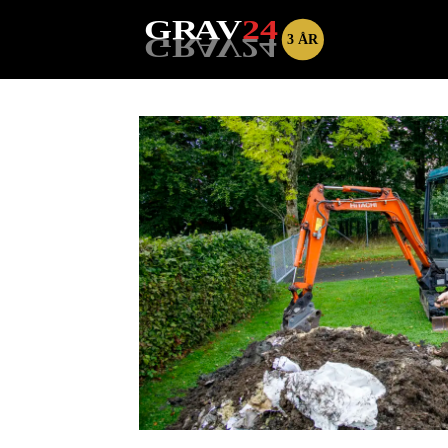
Tag:
lars
dybwad