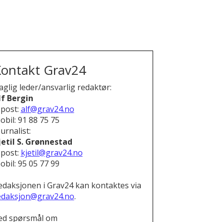
ontakt Grav24
aglig leder/ansvarlig redaktør:
lf Bergin
-post:
alf@grav24.no
obil: 91 88 75 75
urnalist:
jetil S. Grønnestad
-post:
kjetil@grav24.no
obil: 95 05 77 99
edaksjonen i Grav24 kan kontaktes via
edaksjon@grav24.no
.
ed spørsmål om