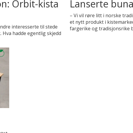
on: Orbit-kista
Lanserte buna
– Vi vil røre litt i norske tr
et nytt produkt i kistemarke
dre interesserte til stede
fargerike og tradisjonsrike 
ik. Hva hadde egentlig skjedd