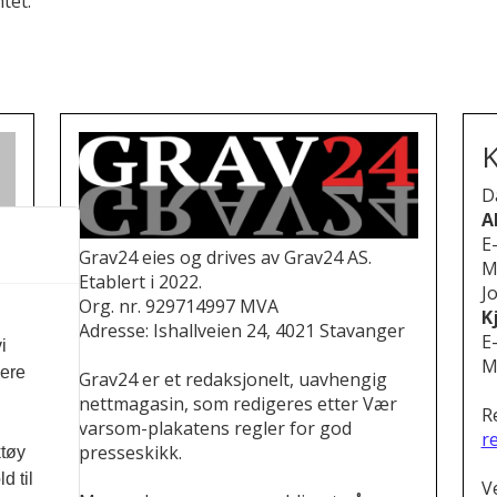
tet.
K
D
A
E
Grav24 eies og drives av Grav24 AS.
M
Etablert i 2022.
Jo
Org. nr. 929714997 MVA
K
Adresse: Ishallveien 24, 4021 Stavanger
E
i
M
vere
Grav24 er et redaksjonelt, uavhengig
nettmagasin, som redigeres etter Vær
R
varsom-plakatens regler for god
r
presseskikk.
ktøy
d til
V