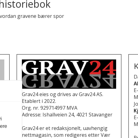
 historiebok
å hvordan gravene bærer spor
K
D
A
E
Grav24 eies og drives av Grav24 AS.
M
Etablert i 2022.
Jo
Org. nr. 929714997 MVA
K
Adresse: Ishallveien 24, 4021 Stavanger
E
i
M
vere
Grav24 er et redaksjonelt, uavhengig
nettmagasin, som redigeres etter Vær
R