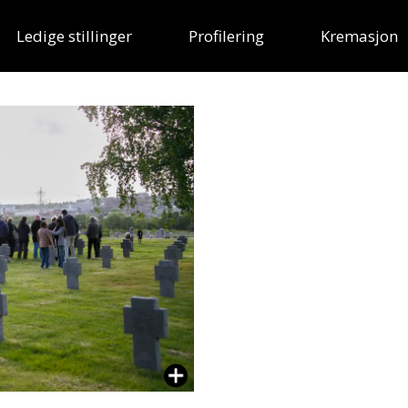
Ledige stillinger
Profilering
Kremasjon