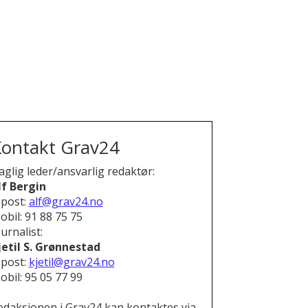
ontakt Grav24
aglig leder/ansvarlig redaktør:
lf Bergin
-post:
alf@grav24.no
obil: 91 88 75 75
urnalist:
jetil S. Grønnestad
-post:
kjetil@grav24.no
obil: 95 05 77 99
edaksjonen i Grav24 kan kontaktes via