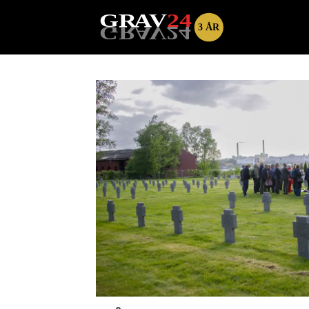
Tag:
kristian
ilner