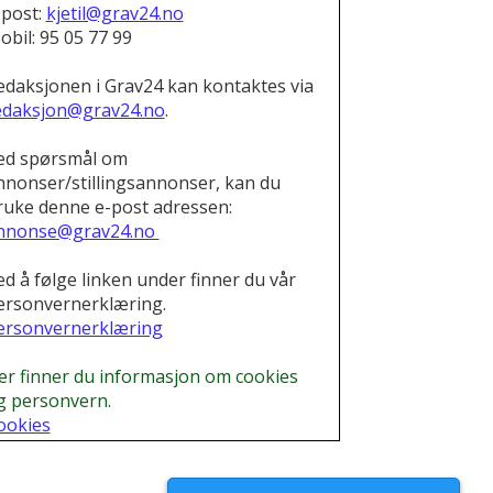
-post:
kjetil@grav24.no
obil: 95 05 77 99
edaksjonen i Grav24 kan kontaktes via
edaksjon@grav24.no
.
ed spørsmål om
nnonser/stillingsannonser, kan du
ruke denne e-post adressen:
nnonse@grav24.no
ed å følge linken under finner du vår
ersonvernerklæring.
ersonvernerklæring
er finner du informasjon om cookies
g personvern.
ookies