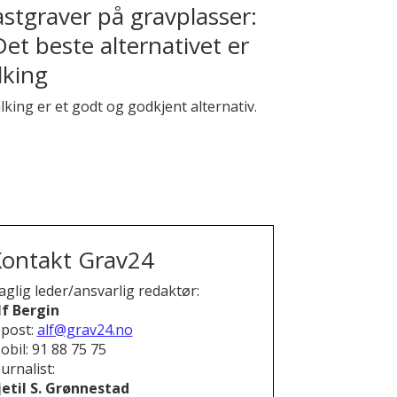
astgraver på gravplasser:
Det beste alternativet er
lking
lking er et godt og godkjent alternativ.
ontakt Grav24
aglig leder/ansvarlig redaktør:
lf Bergin
-post:
alf@grav24.no
obil: 91 88 75 75
urnalist:
jetil S. Grønnestad