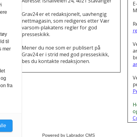
Adresse: Ishallveien 24, 4021 Stavanger
E
i
M
vere
Grav24 er et redaksjonelt, uavhengig
nettmagasin, som redigeres etter Vær
R
varsom-plakatens regler for god
r
presseskikk.
ktøy
d til
V
Mener du noe som er publisert på
es mer
a
Grav24 er i strid med god presseskikk,
b
bes du kontakte redaksjonen.
a
.
det
V
 og
p
on fra
P
H
o
C
lle
Powered by Labrador CMS