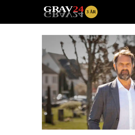
Tag:
kalking
av
graver