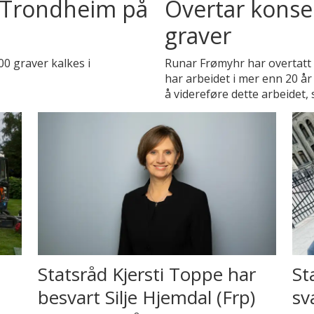
i Trondheim på
Overtar konse
graver
00 graver kalkes i
Runar Frømyhr har overtatt
har arbeidet i mer enn 20 år 
å videreføre dette arbeidet, 
Statsråd Kjersti Toppe har
St
besvart Silje Hjemdal (Frp)
sv