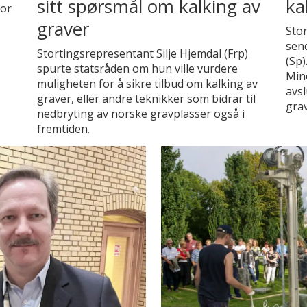
sitt spørsmål om kalking av
ka
for
graver
Stor
send
Stortingsrepresentant Silje Hjemdal (Frp)
(Sp)
spurte statsråden om hun ville vurdere
Mine
muligheten for å sikre tilbud om kalking av
avsl
graver, eller andre teknikker som bidrar til
grav
nedbryting av norske gravplasser også i
fremtiden.