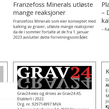
Franzefoss Minerals utløste
Pl
mange reaksjoner
– 
ka
Franzefoss Minerals som eier konseptet med
kalking av graver, utløste mange reaksjoner
– Ka
da de i sommer fortalte at de fra 1. januar
2023 avslutter dette forretningsområdet.
K
D
A
E
Grav24 eies og drives av Grav24 AS.
M
Etablert i 2022.
Jo
Org. nr. 929714997 MVA
K