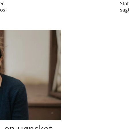
ed
Stat
hos
sagt
– en uønsket