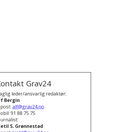
ontakt Grav24
aglig leder/ansvarlig redaktør:
lf Bergin
-post:
alf@grav24.no
obil: 91 88 75 75
urnalist:
jetil S. Grønnestad