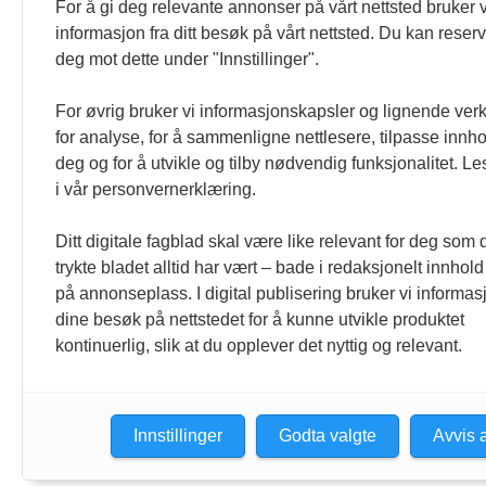
For å gi deg relevante annonser på vårt nettsted bruker v
informasjon fra ditt besøk på vårt nettsted. Du kan reser
deg mot dette under "Innstillinger".
For øvrig bruker vi informasjonskapsler og lignende ver
for analyse, for å sammenligne nettlesere, tilpasse innhol
deg og for å utvikle og tilby nødvendig funksjonalitet. L
i vår personvernerklæring.
Ditt digitale fagblad skal være like relevant for deg som 
trykte bladet alltid har vært – bade i redaksjonelt innhold
på annonseplass. I digital publisering bruker vi informasj
dine besøk på nettstedet for å kunne utvikle produktet
kontinuerlig, slik at du opplever det nyttig og relevant.
Innstillinger
Godta valgte
Avvis a