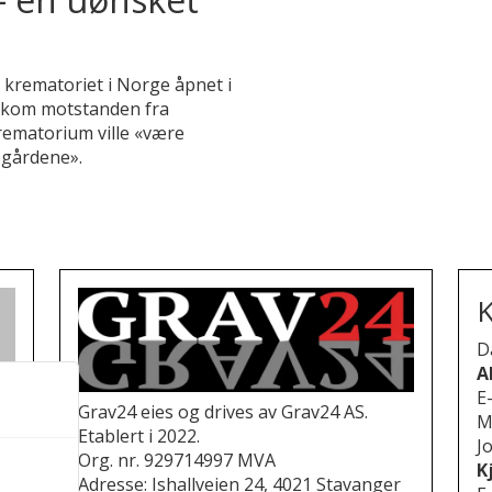
e krematoriet i Norge åpnet i
 kom motstanden fra
rematorium ville «være
egårdene».
K
D
A
E
Grav24 eies og drives av Grav24 AS.
M
Etablert i 2022.
Jo
Org. nr. 929714997 MVA
K
Adresse: Ishallveien 24, 4021 Stavanger