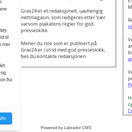
E
i
M
vere
Grav24 er et redaksjonelt, uavhengig
nettmagasin, som redigeres etter Vær
R
varsom-plakatens regler for god
r
presseskikk.
ktøy
d til
V
Mener du noe som er publisert på
es mer
a
Grav24 er i strid med god presseskikk,
b
bes du kontakte redaksjonen.
a
.
det
V
 og
p
on fra
P
H
o
C
lle
Powered by Labrador CMS