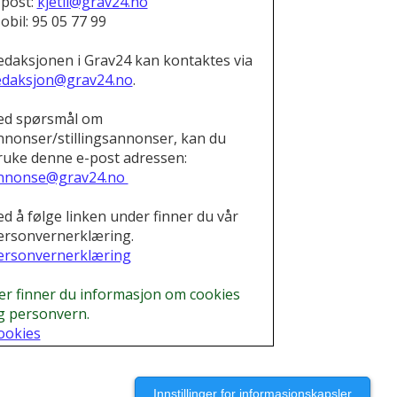
-post:
kjetil@grav24.no
obil: 95 05 77 99
edaksjonen i Grav24 kan kontaktes via
edaksjon@grav24.no
.
ed spørsmål om
nnonser/stillingsannonser, kan du
ruke denne e-post adressen:
nnonse@grav24.no
ed å følge linken under finner du vår
ersonvernerklæring.
ersonvernerklæring
er finner du informasjon om cookies
g personvern.
ookies
Innstillinger for informasjonskapsler