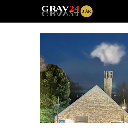
Tag:
hanne
prytz