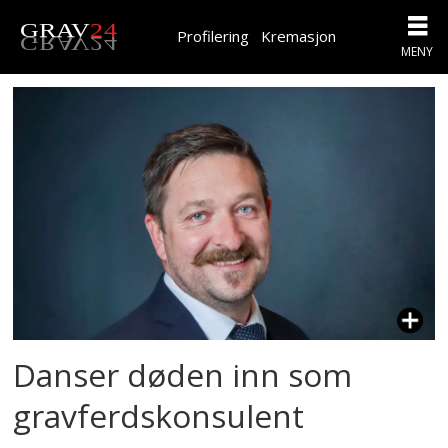
Profilering
Kremasjon
Tag:
beate
gyve
Danser døden inn som
gravferdskonsulent