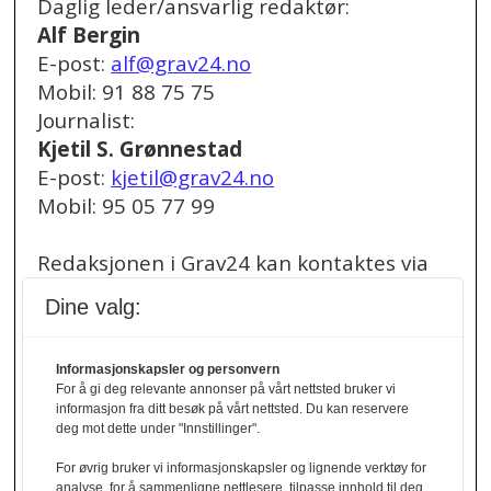
Daglig leder/ansvarlig redaktør:
Alf Bergin
E-post:
alf@grav24.no
Mobil: 91 88 75 75
Journalist:
Kjetil S. Grønnestad
E-post:
kjetil@grav24.no
Mobil: 95 05 77 99
Redaksjonen i Grav24 kan kontaktes via
redaksjon@grav24.no
.
Dine valg:
Ved spørsmål om
Informasjonskapsler og personvern
annonser/stillingsannonser, kan du bruke
For å gi deg relevante annonser på vårt nettsted bruker vi
denne e-post adressen:
informasjon fra ditt besøk på vårt nettsted. Du kan reservere
annonse@grav24.no
deg mot dette under "Innstillinger".
For øvrig bruker vi informasjonskapsler og lignende verktøy for
Ved å følge linken under finner du vår
analyse, for å sammenligne nettlesere, tilpasse innhold til deg