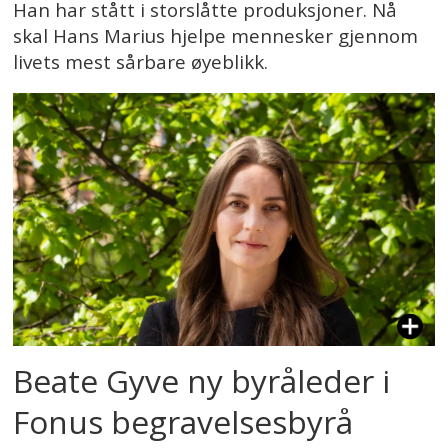
Han har stått i storslåtte produksjoner. Nå
skal Hans Marius hjelpe mennesker gjennom
livets mest sårbare øyeblikk.
Beate Gyve ny byråleder i
Fonus begravelsesbyrå