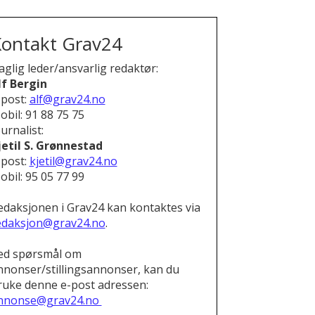
ontakt Grav24
aglig leder/ansvarlig redaktør:
lf Bergin
-post:
alf@grav24.no
obil: 91 88 75 75
urnalist:
jetil S. Grønnestad
-post:
kjetil@grav24.no
obil: 95 05 77 99
edaksjonen i Grav24 kan kontaktes via
edaksjon@grav24.no
.
ed spørsmål om
nnonser/stillingsannonser, kan du
ruke denne e-post adressen:
nnonse@grav24.no