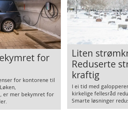
Liten strømkr
bekymret for
Reduserte s
kraftig
nser for kontorene til
I ei tid med galoppere
 Løken,
kirkelige fellesråd re
d, er mer bekymret for
Smarte løsninger redu
er.