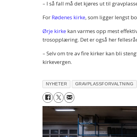
– I så fall må det kjøres ut til gravplas
For
Rødenes kirke
, som ligger lengst b
Ørje kirke
kan varmes opp mest effektiv
trosopplæring. Det er også her fellesrå
– Selv om tre av fire kirker kan bli ste
kirkevergen.
NYHETER
GRAVPLASSFORVALTNING