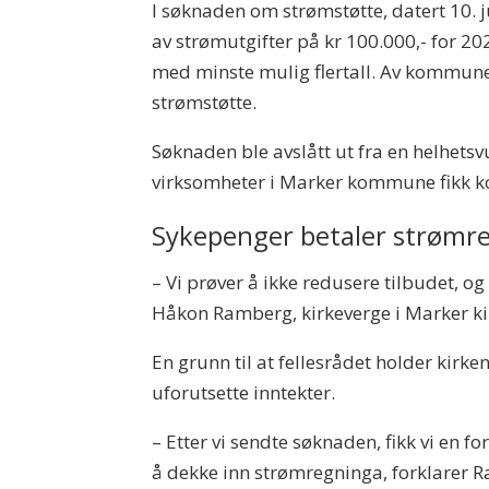
I søknaden om strømstøtte, datert 10. j
av strømutgifter på kr 100.000,- for 
med minste mulig flertall. Av kommun
strømstøtte.
Søknaden ble avslått ut fra en helhetsv
virksomheter i Marker kommune fikk ko
Sykepenger betaler strømr
– Vi prøver å ikke redusere tilbudet, og
Håkon Ramberg, kirkeverge i Marker kir
En grunn til at fellesrådet holder kirke
uforutsette inntekter.
– Etter vi sendte søknaden, fikk vi en f
å dekke inn strømregninga, forklarer 