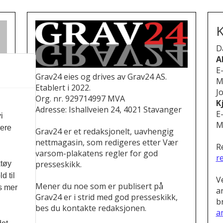
K
D
A
E
Grav24 eies og drives av Grav24 AS.
M
Etablert i 2022.
Jo
Org. nr. 929714997 MVA
K
Adresse: Ishallveien 24, 4021 Stavanger
E
i
M
vere
Grav24 er et redaksjonelt, uavhengig
nettmagasin, som redigeres etter Vær
R
varsom-plakatens regler for god
r
presseskikk.
ktøy
d til
V
Mener du noe som er publisert på
es mer
a
Grav24 er i strid med god presseskikk,
b
bes du kontakte redaksjonen.
a
.