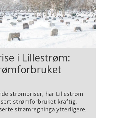
ise i Lillestrøm:
trømforbruket
nde strømpriser, har Lillestrøm
dusert strømforbruket kraftig.
serte strømregninga ytterligere.