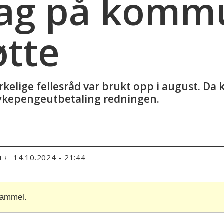
slag på komm
øtte
kelige fellesråd var brukt opp i august. Da
sykepengeutbetaling redningen.
14.10.2024 - 21:44
TERT
gammel.