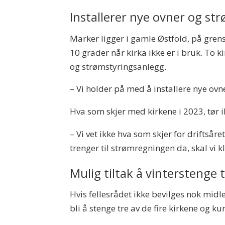
Installerer nye ovner og st
Marker ligger i gamle Østfold, på grens
10 grader når kirka ikke er i bruk. To 
og strømstyringsanlegg.
– Vi holder på med å installere nye ovn
Hva som skjer med kirkene i 2023, tør i
– Vi vet ikke hva som skjer for driftså
trenger til strømregningen da, skal vi k
Mulig tiltak å vinterstenge t
Hvis fellesrådet ikke bevilges nok midl
bli å stenge tre av de fire kirkene og ku