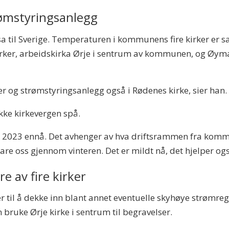
rømstyringsanlegg
a til Sverige. Temperaturen i kommunens fire kirker er s
kirker, arbeidskirka Ørje i sentrum av kommunen, og Øymark
er og strømstyringsanlegg også i Rødenes kirke, sier han.
kke kirkevergen spå.
ret 2023 ennå. Det avhenger av hva driftsrammen fra kommue
lare oss gjennom vinteren. Det er mildt nå, det hjelper ogs
re av fire kirker
er til å dekke inn blant annet eventuelle skyhøye strømre
n bruke Ørje kirke i sentrum til begravelser.