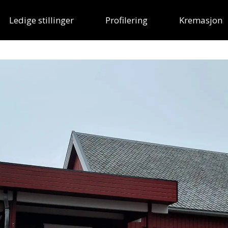
Ledige stillinger
Profilering
Kremasjon