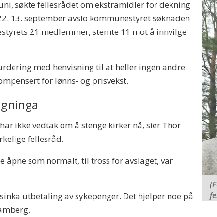
uni, søkte fellesrådet om ekstramidler for dekning
2022. 13. september avslo kommunestyret søknaden
estyrets 21 medlemmer, stemte 11 mot å innvilge
urdering med henvisning til at heller ingen andre
mpensert for lønns- og prisvekst.
egninga
 har ikke vedtak om å stenge kirker nå, sier Thor
kelige fellesråd.
ne åpne som normalt, til tross for avslaget, var
(F
fe
orsinka utbetaling av sykepenger. Det hjelper noe på
Ramberg.