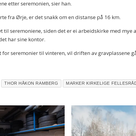
sene etter seremonien, sier han.
orte fra Ørje, er det snakk om en distanse på 16 km.
t til seremoniene, siden det er ei arbeidskirke med mye 
det har sine kontor.
ngt for seremonier til vinteren, vil driften av gravplassen
THOR HÅKON RAMBERG
MARKER KIRKELIGE FELLESRÅ