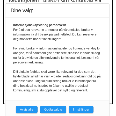
redaksjon@grav24.no
.
Dine valg:
Ved spørsmål om
Informasjonskapsler og personvern
annonser/stillingsannonser, kan du bruke
For å gi deg relevante annonser på vårt nettsted bruker vi
denne e-post adressen:
informasjon fra ditt besøk på vårt nettsted. Du kan reservere
annonse@grav24.no
deg mot dette under "Innstillinger".
For øvrig bruker vi informasjonskapsler og lignende verktøy for
Ved å følge linken under finner du vår
analyse, for å sammenligne nettlesere, tilpasse innhold til deg
og for å utvikle og tilby nødvendig funksjonalitet. Les mer i vår
personvernerklæring.
personvernerklæring.
Personvernerklæring
Ditt digitale fagblad skal være like relevant for deg som det
trykte bladet alltid har vært – bade i redaksjonelt innhold og på
Her finner du informasjon om cookies og
annonseplass. I digital publisering bruker vi informasjon fra
dine besøk på nettstedet for å kunne utvikle produktet
personvern.
kontinuerlig, slik at du opplever det nyttig og relevant.
Cookies
Avvis alle
Godta valgte
Innstillinger