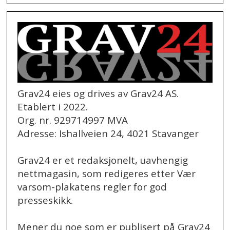
Grav24 eies og drives av Grav24 AS.
Etablert i 2022.
Org. nr. 929714997 MVA
Adresse: Ishallveien 24, 4021 Stavanger
Grav24 er et redaksjonelt, uavhengig
nettmagasin, som redigeres etter Vær
varsom-plakatens regler for god
presseskikk.
Mener du noe som er publisert på Grav24