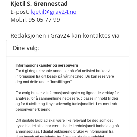
Kjetil S. Grønnestad
E-post:
kjetil@grav24.no
Mobil: 95 05 77 99
Redaksjonen i Grav24 kan kontaktes via
redaksjon@grav24.no
.
Dine valg:
Ved spørsmål om
Informasjonskapsler og personvern
annonser/stillingsannonser, kan du bruke
For å gi deg relevante annonser på vårt nettsted bruker vi
denne e-post adressen:
informasjon fra ditt besøk på vårt nettsted. Du kan reservere
annonse@grav24.no
deg mot dette under "Innstillinger".
For øvrig bruker vi informasjonskapsler og lignende verktøy for
Ved å følge linken under finner du vår
analyse, for å sammenligne nettlesere, tilpasse innhold til deg
og for å utvikle og tilby nødvendig funksjonalitet. Les mer i vår
personvernerklæring.
personvernerklæring.
Personvernerklæring
Ditt digitale fagblad skal være like relevant for deg som det
trykte bladet alltid har vært – bade i redaksjonelt innhold og på
Her finner du informasjon om cookies og
annonseplass. I digital publisering bruker vi informasjon fra