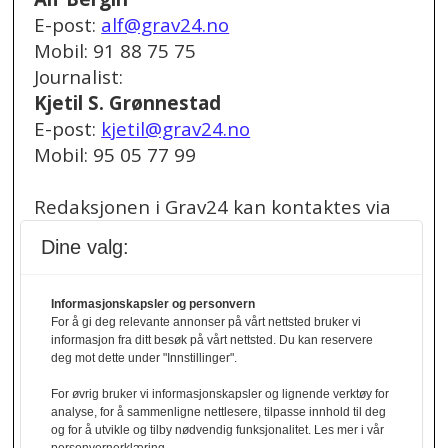
E-post:
alf@grav24.no
Mobil: 91 88 75 75
Journalist:
Kjetil S. Grønnestad
E-post:
kjetil@grav24.no
Mobil: 95 05 77 99
Redaksjonen i Grav24 kan kontaktes via
redaksjon@grav24.no
.
Dine valg:
Ved spørsmål om
Informasjonskapsler og personvern
annonser/stillingsannonser, kan du bruke
For å gi deg relevante annonser på vårt nettsted bruker vi
denne e-post adressen:
informasjon fra ditt besøk på vårt nettsted. Du kan reservere
annonse@grav24.no
deg mot dette under "Innstillinger".
For øvrig bruker vi informasjonskapsler og lignende verktøy for
Ved å følge linken under finner du vår
analyse, for å sammenligne nettlesere, tilpasse innhold til deg
og for å utvikle og tilby nødvendig funksjonalitet. Les mer i vår
personvernerklæring.