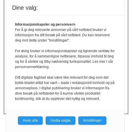
redaksjon@grav24.no
.
Dine valg:
Ved spørsmål om
Informasjonskapsler og personvern
annonser/stillingsannonser, kan du bruke
For å gi deg relevante annonser på vårt nettsted bruker vi
denne e-post adressen:
informasjon fra ditt besøk på vårt nettsted. Du kan reservere
annonse@grav24.no
deg mot dette under "Innstillinger".
For øvrig bruker vi informasjonskapsler og lignende verktøy for
Ved å følge linken under finner du vår
analyse, for å sammenligne nettlesere, tilpasse innhold til deg
og for å utvikle og tilby nødvendig funksjonalitet. Les mer i vår
personvernerklæring.
personvernerklæring.
Personvernerklæring
Ditt digitale fagblad skal være like relevant for deg som det
trykte bladet alltid har vært – bade i redaksjonelt innhold og på
Her finner du informasjon om cookies og
annonseplass. I digital publisering bruker vi informasjon fra
dine besøk på nettstedet for å kunne utvikle produktet
personvern.
kontinuerlig, slik at du opplever det nyttig og relevant.
Cookies
Avvis alle
Godta valgte
Innstillinger
Powered by Labrador CMS