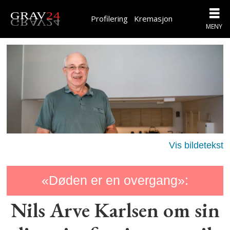
Profilering
Kremasjon
«Døden er en overgang»:
Nils Arve Karlsen om sin