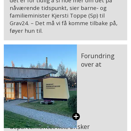
det er for tidlig å si noe mer om det på
nåværende tidspunkt, sier barne- og
familieminister Kjersti Toppe (Sp) til
Grav24. – Det må vi få komme tilbake på,
føyer hun til.
Forundring
over at
departementet ikke ønsker