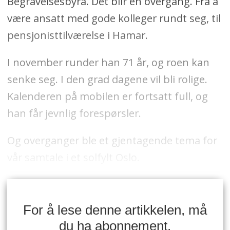
Begravelsesbyrå. Det blir en overgang. Fra å
være ansatt med gode kolleger rundt seg, til
pensjonisttilværelse i Hamar.
I november runder han 71 år, og roen kan
senke seg. I den grad dagene vil bli rolige.
Kalenderen på mobilen er fortsatt full, og
han får jevnlig forespørsler.
Og overganger ble et gjentagende tema for
vår samtale i et solfylt Oslo.
For å lese denne artikkelen, må
du ha abonnement.