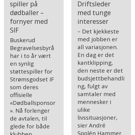
Driftsleder
spiller på
med tunge
dødballer –
interesser
fornyer med
SIF
– Det kjekkeste
med jobben er
Buskerud
all variasjonen.
Begravelsesbyrå
En dag er det
har i to år vært
kantklipping,
en synlig
den neste er det
støttespiller for
budsjettbehandli
Strømsgodset IF
ng, fulgt av
som deres
samtaler med
offisielle
mennesker i
«Dødballsponsor
ulike
». Nå forlenger
livssituasjoner,
de avtalen, til
sier André
glede for både
Spolén Hammer
klubben,