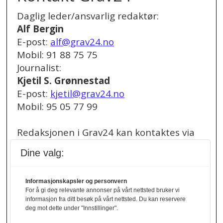
Daglig leder/ansvarlig redaktør:
Alf Bergin
E-post:
alf@grav24.no
Mobil: 91 88 75 75
Journalist:
Kjetil S. Grønnestad
E-post:
kjetil@grav24.no
Mobil: 95 05 77 99
Redaksjonen i Grav24 kan kontaktes via
redaksjon@grav24.no
.
Dine valg:
Ved spørsmål om
Informasjonskapsler og personvern
annonser/stillingsannonser, kan du bruke
For å gi deg relevante annonser på vårt nettsted bruker vi
denne e-post adressen:
informasjon fra ditt besøk på vårt nettsted. Du kan reservere
annonse@grav24.no
deg mot dette under "Innstillinger".