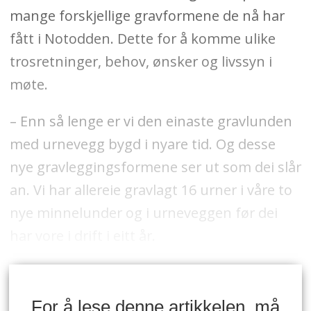
mange forskjellige gravformene de nå har
fått i Notodden. Dette for å komme ulike
trosretninger, behov, ønsker og livssyn i
møte.
– Enn så lenge er vi den einaste gravlunden
med urnevegg bygd i nyare tid. Og desse
nye gravleggingsformene ser ut som dei slår
an. Vi har allereie gravlagt 16 urner i våre to
nye minnelunder og i urneveggen før dei
har vore i drift i eitt år.
For å lese denne artikkelen, må