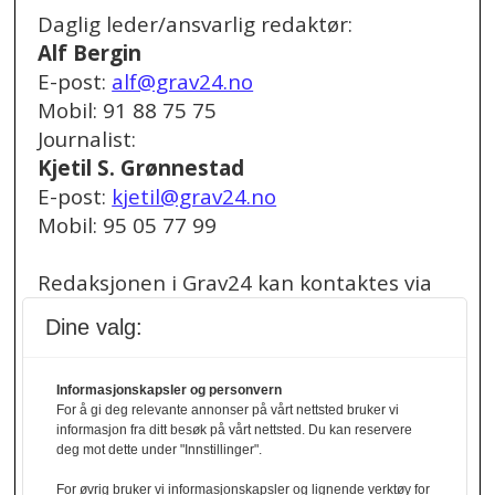
Daglig leder/ansvarlig redaktør:
Alf Bergin
E-post:
alf@grav24.no
Mobil: 91 88 75 75
Journalist:
Kjetil S. Grønnestad
E-post:
kjetil@grav24.no
Mobil: 95 05 77 99
Redaksjonen i Grav24 kan kontaktes via
redaksjon@grav24.no
.
Dine valg:
Ved spørsmål om
Informasjonskapsler og personvern
annonser/stillingsannonser, kan du bruke
For å gi deg relevante annonser på vårt nettsted bruker vi
denne e-post adressen:
informasjon fra ditt besøk på vårt nettsted. Du kan reservere
annonse@grav24.no
deg mot dette under "Innstillinger".
For øvrig bruker vi informasjonskapsler og lignende verktøy for