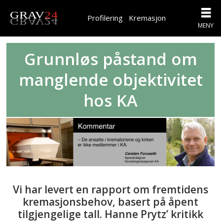
Profilering
Kremasjon
Grunnløs påstand om
manglende objektivitet
hos KA
Vi har levert en rapport om fremtidens
kremasjonsbehov, basert på åpent
tilgjengelige tall. Hanne Prytz’ kritikk