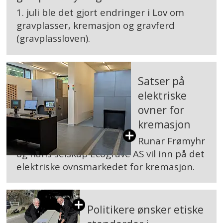
1. juli ble det gjort endringer i Lov om
gravplasser, kremasjon og gravferd
(gravplassloven).
Satser på
elektriske
ovner for
kremasjon
Runar Frømyhr
og hans selskap Ecograve AS vil inn på det
elektriske ovnsmarkedet for kremasjon.
Politikere ønsker etiske