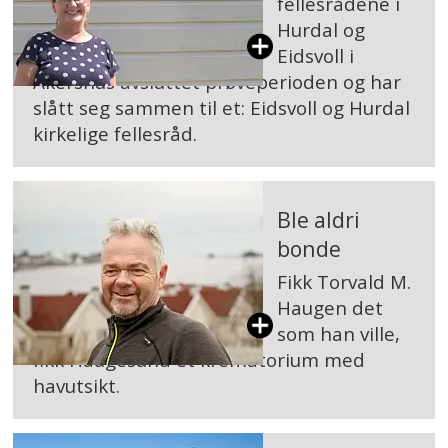
fellesrådene i
Hurdal og
Eidsvoll i
Akershus avsluttet prøveperioden og har
slått seg sammen til et: Eidsvoll og Hurdal
kirkelige fellesråd.
Ble aldri
bonde
Fikk Torvald M.
Haugen det
som han ville,
fikk Haugesund et krematorium med
havutsikt.