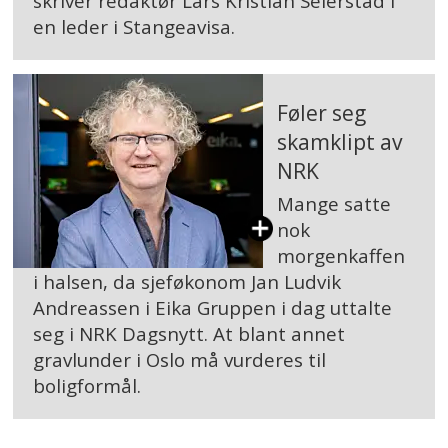
skriver redaktør Lars Kristian Seierstad i
en leder i Stangeavisa.
Føler seg
skamklipt av
NRK
Mange satte
nok
morgenkaffen
i halsen, da sjeføkonom Jan Ludvik
Andreassen i Eika Gruppen i dag uttalte
seg i NRK Dagsnytt. At blant annet
gravlunder i Oslo må vurderes til
boligformål.