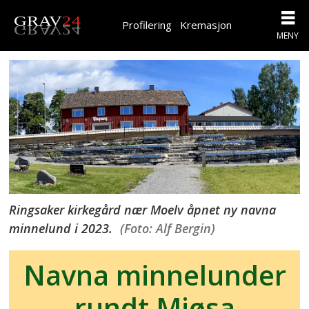
Profilering
Kremasjon
Ringsaker kirkegård nær Moelv åpnet ny navna
minnelund i 2023.
(Foto: Alf Bergin)
Navna minnelunder
rundt Mjøsa