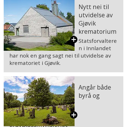
Nytt nei til
utvidelse av
Gjøvik
krematorium
Statsforvaltere
n i Innlandet
har nok en gang sagt nei til utvidelse av
krematoriet i Gjøvik.
Angår både
byrå og
gravplassmyndighet