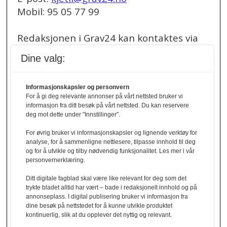
Mobil: 95 05 77 99
Redaksjonen i Grav24 kan kontaktes via
redaksjon@grav24.no
.
Dine valg:
Ved spørsmål om
Informasjonskapsler og personvern
annonser/stillingsannonser, kan du bruke
For å gi deg relevante annonser på vårt nettsted bruker vi
denne e-post adressen:
informasjon fra ditt besøk på vårt nettsted. Du kan reservere
annonse@grav24.no
deg mot dette under "Innstillinger".
For øvrig bruker vi informasjonskapsler og lignende verktøy for
Ved å følge linken under finner du vår
analyse, for å sammenligne nettlesere, tilpasse innhold til deg
og for å utvikle og tilby nødvendig funksjonalitet. Les mer i vår
personvernerklæring.
personvernerklæring.
Personvernerklæring
Ditt digitale fagblad skal være like relevant for deg som det
trykte bladet alltid har vært – bade i redaksjonelt innhold og på
Her finner du informasjon om cookies og
annonseplass. I digital publisering bruker vi informasjon fra
dine besøk på nettstedet for å kunne utvikle produktet
personvern.
kontinuerlig, slik at du opplever det nyttig og relevant.
Cookies