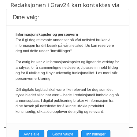
Redaksjonen i Grav24 kan kontaktes via
redaksjon@grav24.no
.
Dine valg:
Ved spørsmål om
Informasjonskapsler og personvern
annonser/stillingsannonser, kan du bruke
For å gi deg relevante annonser på vårt nettsted bruker vi
denne e-post adressen:
informasjon fra ditt besøk på vårt nettsted. Du kan reservere
annonse@grav24.no
deg mot dette under "Innstillinger".
For øvrig bruker vi informasjonskapsler og lignende verktøy for
Ved å følge linken under finner du vår
analyse, for å sammenligne nettlesere, tilpasse innhold til deg
og for å utvikle og tilby nødvendig funksjonalitet. Les mer i vår
personvernerklæring.
personvernerklæring.
Personvernerklæring
Ditt digitale fagblad skal være like relevant for deg som det
trykte bladet alltid har vært – bade i redaksjonelt innhold og på
Her finner du informasjon om cookies og
annonseplass. I digital publisering bruker vi informasjon fra
dine besøk på nettstedet for å kunne utvikle produktet
personvern.
kontinuerlig, slik at du opplever det nyttig og relevant.
Cookies
Avvis alle
Godta valgte
Innstillinger