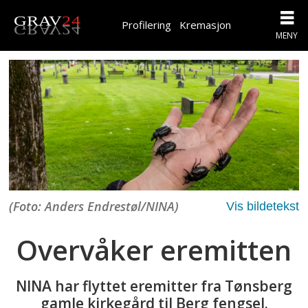
Profilering
Kremasjon
(Foto: Anders Endrestøl/NINA)
Overvåker eremitten
NINA har flyttet eremitter fra Tønsberg
gamle kirkegård til Berg fengsel.