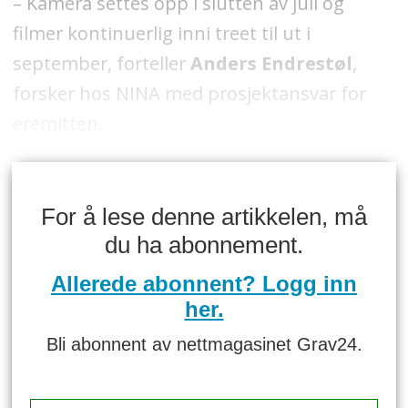
– Kamera settes opp i slutten av juli og
filmer kontinuerlig inni treet til ut i
september, forteller
Anders Endrestøl
,
forsker hos NINA med prosjektansvar for
eremitten.
For å lese denne artikkelen, må
du ha abonnement.
Allerede abonnent? Logg inn
her.
Bli abonnent av nettmagasinet Grav24.